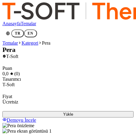
Anasayfa
Temalar
TR
EN
Temalar
Kategori
Pera
Pera
T-Soft
Puan
0,0
(0)
Tasarımcı
T-Soft
Fiyat
Ücretsiz
Yükle
Demoyu İncele