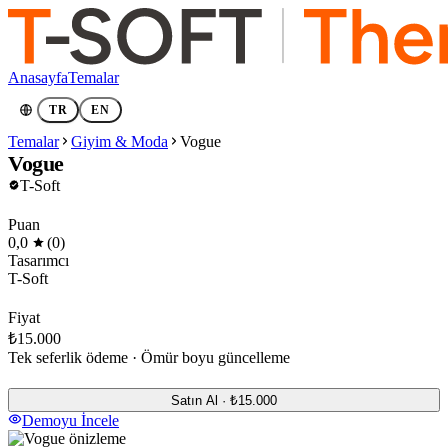
Anasayfa
Temalar
TR
EN
Temalar
Giyim & Moda
Vogue
Vogue
T-Soft
Puan
0,0
(0)
Tasarımcı
T-Soft
Fiyat
₺15.000
Tek seferlik ödeme · Ömür boyu güncelleme
Satın Al · ₺15.000
Demoyu İncele