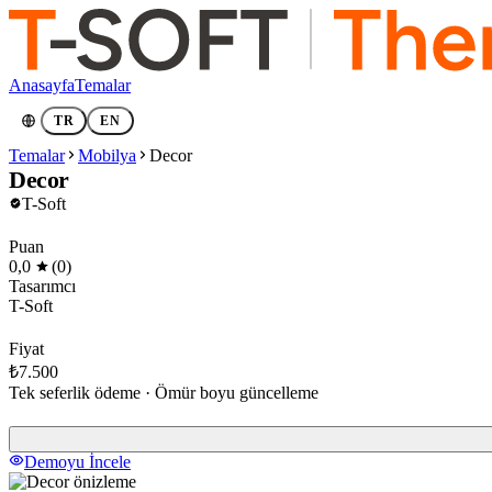
Anasayfa
Temalar
TR
EN
Temalar
Mobilya
Decor
Decor
T-Soft
Puan
0,0
(0)
Tasarımcı
T-Soft
Fiyat
₺7.500
Tek seferlik ödeme · Ömür boyu güncelleme
Demoyu İncele