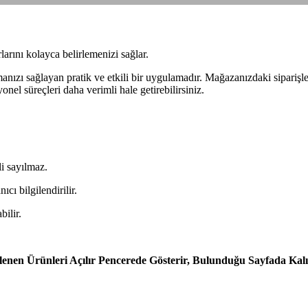
arını kolayca belirlemenizi sağlar.
mlamanızı sağlayan pratik ve etkili bir uygulamadır. Mağazanızdaki sipar
nel süreçleri daha verimli hale getirebilirsiniz.
li sayılmaz.
cı bilgilendirilir.
ilir.
klenen Ürünleri Açılır Pencerede Gösterir, Bulunduğu Sayfada Kal