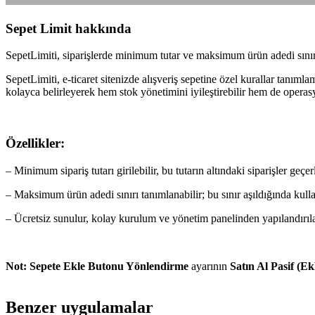
Sepet Limit hakkında
SepetLimiti, siparişlerde minimum tutar ve maksimum ürün adedi sınırl
SepetLimiti, e-ticaret sitenizde alışveriş sepetine özel kurallar tanı
kolayca belirleyerek hem stok yönetimini iyileştirebilir hem de operasyo
Özellikler:
– Minimum sipariş tutarı girilebilir, bu tutarın altındaki siparişler geçer
– Maksimum ürün adedi sınırı tanımlanabilir; bu sınır aşıldığında kullanı
– Ücretsiz sunulur, kolay kurulum ve yönetim panelinden yapılandırılab
Not: Sepete Ekle Butonu Yönlendirme
ayarının
Satın Al Pasif (E
Benzer uygulamalar