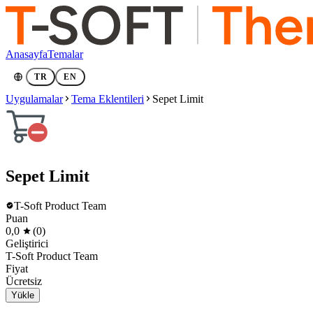
Anasayfa
Temalar
TR
EN
Uygulamalar
Tema Eklentileri
Sepet Limit
Sepet Limit
T-Soft Product Team
Puan
0,0
(0)
Geliştirici
T-Soft Product Team
Fiyat
Ücretsiz
Yükle