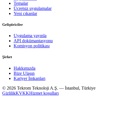
Temalar
Ücretsiz uygulamalar
Yeni çıkanlar
Geliştiriciler
Uygulama yayınla
API dokümantasyonu
Komisyon politikası
Şirket
Hakkımızda
Bize Ulaşın
Kariyer İmkanları
© 2026 Tekrom Teknoloji A.Ş. — İstanbul, Türkiye
Gizlilik
KVKK
Hizmet koşulları